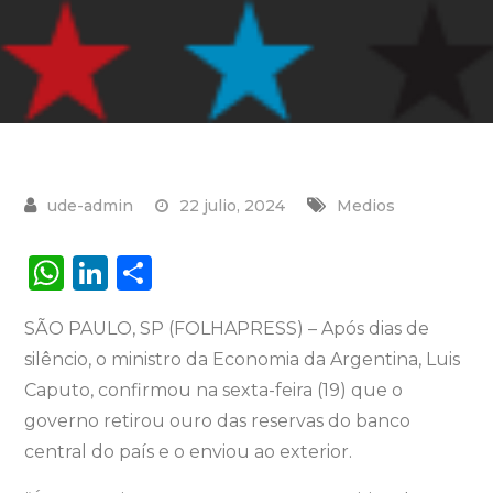
22 julio, 2024
Medios
W
Li
S
h
n
h
SÃO PAULO, SP (FOLHAPRESS) – Após dias de
a
k
ar
silêncio, o ministro da Economia da Argentina, Luis
ts
e
e
Caputo, confirmou na sexta-feira (19) que o
A
dI
governo retirou ouro das reservas do banco
p
n
central do país e o enviou ao exterior.
p