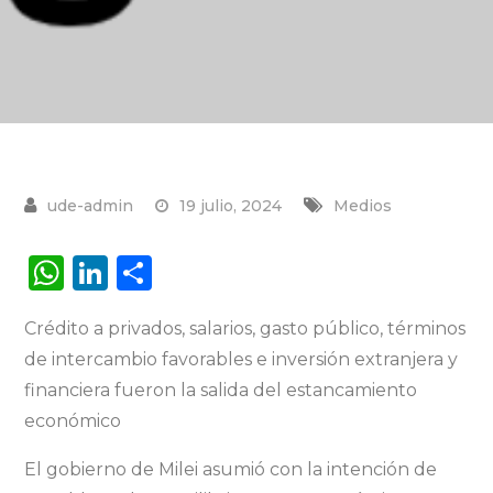
19 julio, 2024
Medios
W
Li
S
h
n
h
Crédito a privados, salarios, gasto público, términos
a
k
ar
de intercambio favorables e inversión extranjera y
ts
e
e
financiera fueron la salida del estancamiento
A
dI
económico
p
n
El gobierno de Milei asumió con la intención de
p